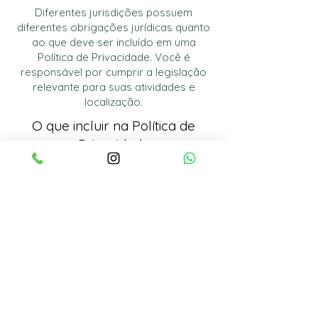
Diferentes jurisdições possuem
diferentes obrigações jurídicas quanto
ao que deve ser incluído em uma
Política de Privacidade. Você é
responsável por cumprir a legislação
relevante para suas atividades e
localização.
O que incluir na Política de
Privacidade
Em termos gerais, a Política de
Privacidade costuma regular as
seguintes questões: os tipos de
informação que o site está coletando e
a maneira em que coleta os dados; um
esclarecimento de por que o site está
coletando esses tipos de informação;
quais são as práticas do site quanto a
compartilhamento das informações
com terceiros; modos em que seus
visitantes e clientes podem exercer